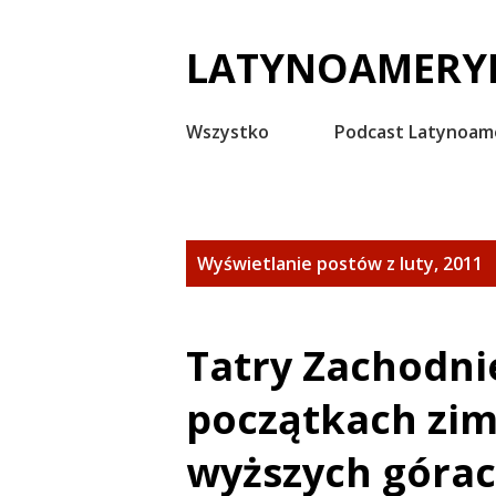
LATYNOAMERYK
Wszystko
Podcast Latynoam
P
Wyświetlanie postów z luty, 2011
o
s
Tatry Zachodnie
t
początkach zi
y
wyższych górach