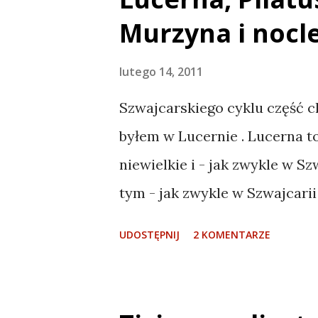
rzeka Aare . Z rzeką Aare zw
Murzyna i nocl
tego miasta. Niestety nie mia
uprawiają gdyż było na ten s
lutego 14, 2011
tam towarzyszył wrzesień, al
Szwajcarskiego cyklu część c
piękna starówka, z kamienic
byłem w Lucernie . Lucerna to
Einsteina i różnymi pięknymi
niewielkie i - jak zwykle w Sz
jest w sposób że tak to ujmę ko
tym - jak zwykle w Szwajcarii
zaskoczeniu wszystkich nazyw
UDOSTĘPNIJ
2 KOMENTARZE
najpierw poszedłem na Pilatus
Wszędzie tam było bardzo ła
całym swoim sprycie nie nała