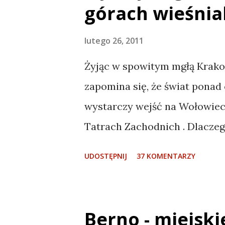
górach wieśni
lutego 26, 2011
Żyjąc w spowitym mgłą Krako
zapomina się, że świat ponad
wystarczy wejść na Wołowiec 
Tatrach Zachodnich . Dlaczeg
tym także na Kaukazie. Tam z
UDOSTĘPNIJ
37 KOMENTARZY
razu stwierdziłem, że muszę
tak zostawiać bez spełnienia,
powolutku dążyć. Od czegoś t
Berno - miejski