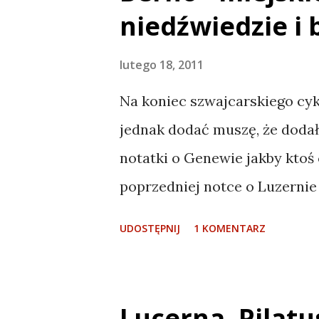
po Tatrach Zachodnich zimą.
niedźwiedzie i 
możecie zobaczyć np. tutaj . 
ogólnych, a na końcu jakieś k
lutego 18, 2011
Pierwszego dnia zaplanowałe
Na koniec szwajcarskiego cykl
wyruszyć możliwie wcześnie i
jednak dodać muszę, że dodał
wstałem w środku nocy aby w
notatki o Genewie jakby ktoś 
Wschodnia - Zakopane. Jakby
poprzedniej notce o Luzernie
co to jest po...
będzie dużo. Hohoho. W każdy
UDOSTĘPNIJ
1 KOMENTARZ
przystało na stolicę jednego 
duże - właściwie mniejsze od Bi
mieszkańców. O dziwo nie leż
Lucerna, Pilatu