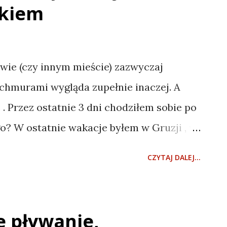
akiem
wie (czy innym mieście) zazwyczaj
 chmurami wygląda zupełnie inaczej. A
. Przez ostatnie 3 dni chodziłem sobie po
o? W ostatnie wakacje byłem w Gruzji , w
obaczyłem pięciotysięczny Kazbek i od
CZYTAJ DALEJ...
 go zdobyć. A ponieważ marzeń nie wypada
 to zacząłem jakoś do jego spełnienia
rzeba zacząć - ja zacząłem od chodzenia
e pływanie,