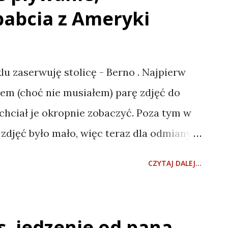
 No to zaczynamy: najpierw mapka -
babcia z Ameryki
Potem będzie parę zdjęć i wrażeń
onkrety. I notka o wieśniactwie mym.
m sobie Kończysty Wierch . Żeby
u zaserwuję stolicę - Berno . Najpierw
 zdążyć wrócić do schroniska za jasności
em (choć nie musiałem) parę zdjęć do
siąść w pociąg relacji Warszawa
chciał je okropnie zobaczyć. Poza tym w
 ktoś z szanownych Państwa nie wiedział
 zdjęć było mało, więc teraz dla odmiany
m razie przejdźmy do rzeczy: Berno , jak
CZYTAJ DALEJ...
z bogatszych państw na świecie, jest nie za
elska-Białej jeśli idzie o ilość
y nad jeziorem, płynie tam natomiast
s, jedzenie od pana