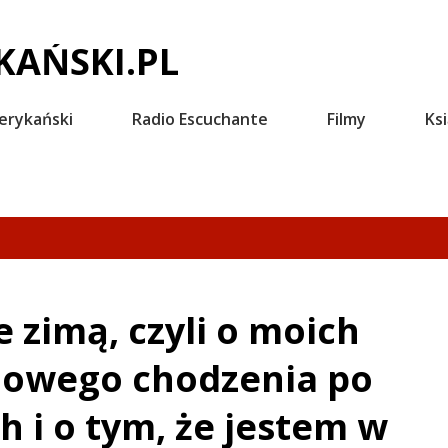
Przejdź do głównej zawartości
AŃSKI.PL
erykański
Radio Escuchante
Filmy
Ksi
 zimą, czyli o moich
mowego chodzenia po
 i o tym, że jestem w