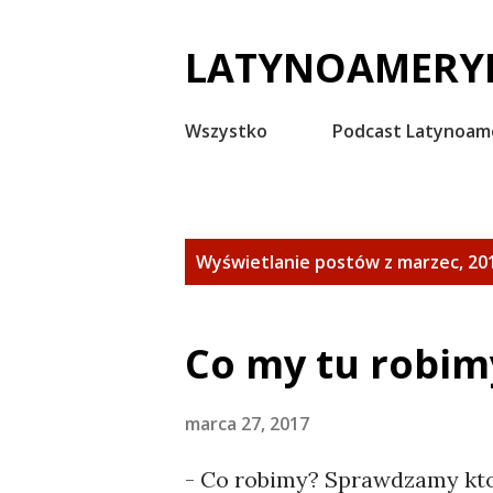
LATYNOAMERYK
Wszystko
Podcast Latynoam
P
Wyświetlanie postów z marzec, 20
o
s
Co my tu robim
t
y
marca 27, 2017
- Co robimy? Sprawdzamy kto i