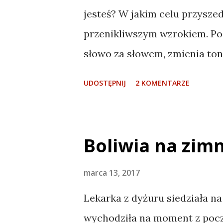
jesteś? W jakim celu przyszed
przenikliwszym wzrokiem. Poc
słowo za słowem, zmienia ton
wiem czy jeszcze żartuje, czy
UDOSTĘPNIJ
2 KOMENTARZE
raczej powinienem coś odpow
sprawdzić, no bo ja też mógłb
proszę – mężczyzna w wojsko
Boliwia na zimn
butach robi niewinną minę i 
przyjechałem tu ot tak, dla s
marca 13, 2017
z ETA albo z FARC? Skąd ja 
Lekarka z dyżuru siedziała na
informacje? Ta rozmowa nie 
wychodziła na moment z pocz