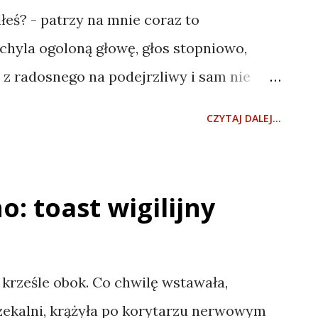
łeś? - patrzy na mnie coraz to
hyla ogoloną głowę, głos stopniowo,
 z radosnego na podejrzliwy i sam nie
 już mówi poważnie, pyta retorycznie, czy
CZYTAJ DALEJ...
iedzieć? - Sprawdzamy, trzeba
ym powiedzieć, że jestem rowerzystą i o,
wych portkach i czarnych, ciężkich
o: toast wigilijny
rusza ramionami pedałując w powietrzu –
portu. Jaką ja mam pewność? A może jesteś
mam wiedzieć komu przekazujesz
 krześle obok. Co chwilę wstawała,
zostanie przecież między nami! Zestaw do
ekalni, krążyła po korytarzu nerwowym