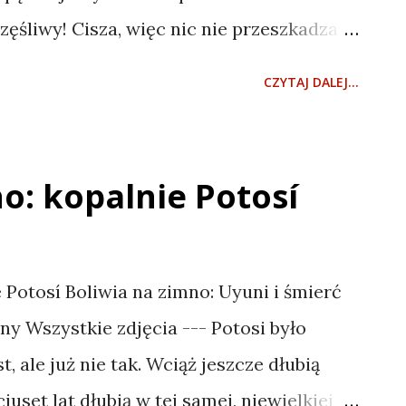
ajpierw poszedłem do tego na placu, nie
zęśliwy! Cisza, więc nic nie przeszkadza w
zystko zajęte, bo...
zdy. Honore de Balzac uczy mnie życia w
CZYTAJ DALEJ...
ecie trzydziestoletniej. Natomiast Salar
ci blisko dwustu kilometrów – uczy mnie
 kopalnie Potosí Boliwia na zimno: Uyuni i
o: kopalnie Potosí
 wigilijny Wszystkie zdjęcia ---
e Potosí Boliwia na zimno: Uyuni i śmierć
jny Wszystkie zdjęcia --- Potosi było
t, ale już nie tak. Wciąż jeszcze dłubią
iuset lat dłubią w tej samej, niewielkiej