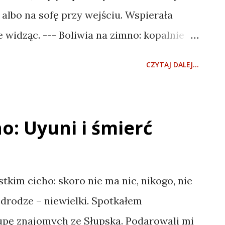
bek z terere i termos z lodem
 albo na sofę przy wejściu. Wspierała
e widząc. --- Boliwia na zimno: kopalnie
i i śmierć Boliwia na zimno: toast
CZYTAJ DALEJ...
-- Dwudziesty czwarty grudnia, Wigilia.
rci Mendoza jeszcze przed południem.
h uliczek. Na rynku: drzewa, dwie
o: Uyuni i śmierć
u i stragany ustawione dookoła: słodycze,
cze zamknięte, czekałem. Zagaił starczy
chał na ślub, na wesele, nie był stąd,
stkim cicho: skoro nie ma nic, nikogo, nie
co ze sobą zrobić. Pomyślałem, że hotel to
drodze – niewielki. Spotkałem
 Wigilia, warto spędzić ją w
pę znajomych ze Słupska. Podarowali mi