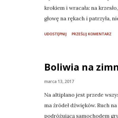
rowerowania po Paragwaju: ku
krokiem i wracała: na krzesło,
głowę na rękach i patrzyła, ni
Potosí Boliwia na zimno: Uyun
UDOSTĘPNIJ
PRZEŚLIJ KOMENTARZ
wigilijny Wszystkie zdjęcia -
Dojechałem do Salinas de Ga
Małe miasteczko przykurzonyc
Boliwia na zimn
przecinające się aleje placyk
warzywa, zabawki. Bistra jesz
marca 13, 2017
mężczyzna w kapeluszu, przyje
Na altiplano jest przede wszy
krzątał się i też nie wiedział 
ma źródeł dźwięków. Ruch na 
nie najgorszy pomysł. W końcu
podróżującą samochodem gru