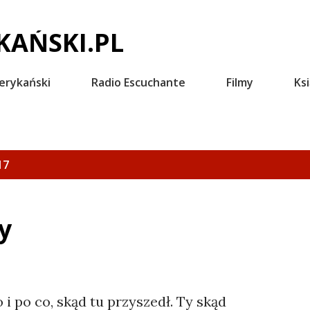
Przejdź do głównej zawartości
AŃSKI.PL
erykański
Radio Escuchante
Filmy
Ksi
17
y
 po co, skąd tu przyszedł. Ty skąd