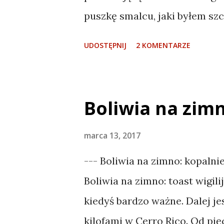
cywilizowanych warunkach. N
puszkę smalcu, jaki byłem szc
było miejsca dla Ciebie, ale ws
słuchaniu książek podczas ja
UDOSTĘPNIJ
2 KOMENTARZE
swej Komedii ludzkiej, w Kobi
de Uyuni – solnisko szerokoś
śmierci. --- Boliwia na zimno:
Boliwia na zimn
śmierć Boliwia na zimno: toast
marca 13, 2017
--- Boliwia na zimno: kopalni
Boliwia na zimno: toast wigili
kiedyś bardzo ważne. Dalej jes
kilofami w Cerro Rico. Od pięc