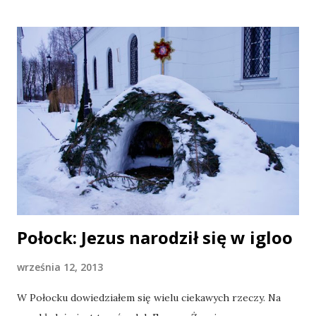
na wakacje). O, i dowiedziałem się, że mój blog cieszy się
niezwykłą popularnością wśród Internautów (to o Was!).
Także tego. Zapraszam do wysłuchania: mowa i zdjęcie, full
wypas tak zwany. O Iranie , stereotypach, podróżach i
karierze aktorskiej . Takie rzeczy tylko w Radiu Lublin !
Połock: Jezus narodził się w igloo
września 12, 2013
W Połocku dowiedziałem się wielu ciekawych rzeczy. Na