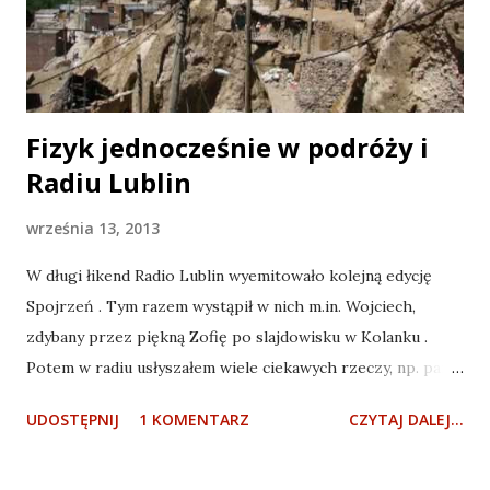
Dymidowicz ). Musiałem odwiedzić legendarny Oktjabrskij.
Lenin w Oktjabrskim w stanie krytycznym, nie podchodzić
bliżej niż 15 metrów! ...
Fizyk jednocześnie w podróży i
Radiu Lublin
września 13, 2013
W długi łikend Radio Lublin wyemitowało kolejną edycję
Spojrzeń . Tym razem wystąpił w nich m.in. Wojciech,
zdybany przez piękną Zofię po slajdowisku w Kolanku .
Potem w radiu usłyszałem wiele ciekawych rzeczy, np. pan
redaktór ochrzcił mnie krakowskim podróżnikiem (a niech
UDOSTĘPNIJ
1 KOMENTARZ
CZYTAJ DALEJ...
mu będzie, w końcu jako słoik powinienem być dumny z
takiej nobilitacji, no i zaraz podróżnik, ja tylko pojechałem