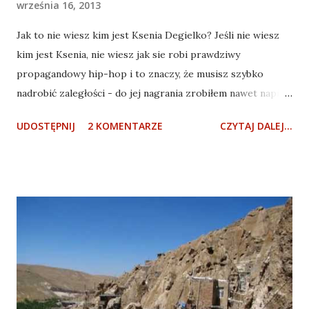
września 16, 2013
Jak to nie wiesz kim jest Ksenia Degielko? Jeśli nie wiesz
kim jest Ksenia, nie wiesz jak sie robi prawdziwy
propagandowy hip-hop i to znaczy, że musisz szybko
nadrobić zaległości - do jej nagrania zrobiłem nawet napisy
po polsku, specjalnie dla Ciebie (klik) ! Bo np. ja za każdym
UDOSTĘPNIJ
2 KOMENTARZE
CZYTAJ DALEJ...
razem, gdy oglądam teledysk do Я из деревни (Jestem ze
wsi), mam otwartą paszczę i nie mogę uwierzyć, że to, co
się dzieje, że to co widzę - wydarzyło się naprawdę. Ta moc
przekazu, ten ładunek treściowo-znaczeniowy, ten obciach
do granic absurdu, ta moc argumentów i kolorowa otoczka,
która sprawia, że już prawie uwierzyłeś, że Białoruś to w
istocie raj na ziemi. Wszystko to zmusiło mnie wręcz, by
pielgrzymować do miejsca poczęcia tej jedynej w swoim
rodzaju pieśni (lepszej niż patetyczny pop a'la Anastasiya
Vinnikova , lepszej nawet niż mroczny dwunastolatek Jura