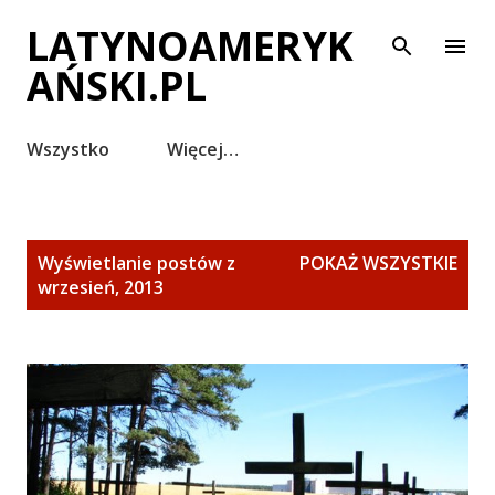
Przejdź do głównej zawartości
LATYNOAMERYK
AŃSKI.PL
Wszystko
Więcej…
P
Wyświetlanie postów z
POKAŻ WSZYSTKIE
o
wrzesień, 2013
s
t
y