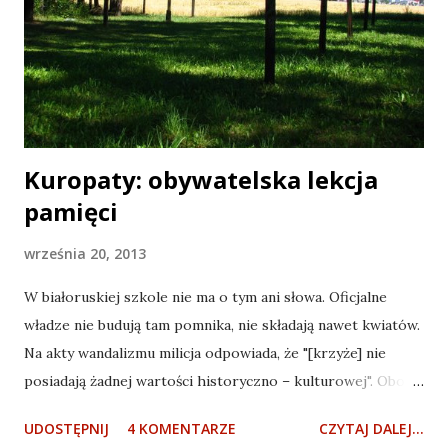
Kuropaty: obywatelska lekcja
pamięci
września 20, 2013
W białoruskiej szkole nie ma o tym ani słowa. Oficjalne
władze nie budują tam pomnika, nie składają nawet kwiatów.
Na akty wandalizmu milicja odpowiada, że "[krzyże] nie
posiadają żadnej wartości historyczno – kulturowej". Obok
buduje się centrum rozrywki. Szacuje się, że w latach 1937-
UDOSTĘPNIJ
4 KOMENTARZE
CZYTAJ DALEJ...
1941 NKWD zamordowało tam około ćwierć miliona ludzi .