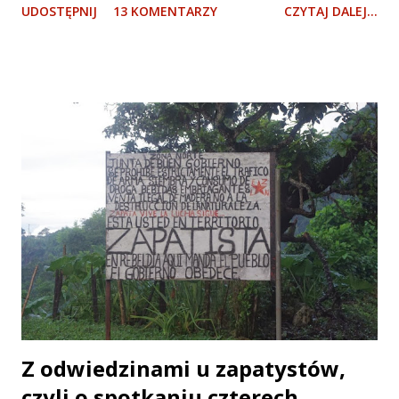
UDOSTĘPNIJ
13 KOMENTARZY
CZYTAJ DALEJ...
chodzi o Amerykę Łacińską, ale wiele poniższych
stwierdzeń sprawdzi się także na trasie Jarosław -
Cieszanów , czy Bratysława - Medżugorie w miesiącach
letnich. Zajmiemy się zarówno kwestią samego roweru, jak
i wszystkim tym, co sadystycznie na nim wozimy.
Podkreślam, że przedstawione rady są z jednej strony
subiektywne, z drugiej zaś: wypróbowane tak podczas
obecnej wycieczki amerykańskiej , jak i w kilku innych
rowerowych podróżach po takich egzotycznych stronach
jak np. Roztocze (znacznie piękniejsze od tego pożal się
Boże Meksyku ). W skrócie: wielu się nie zgodzi, że z 25-
letnim rowerem w ogóle warto wychodzić z domu. A
okazuje się, że się da. Co więcej: niczego nam z takim
rowerem do szczęścia nie brakuje. W jeszcze większym sk...
Z odwiedzinami u zapatystów,
czyli o spotkaniu czterech