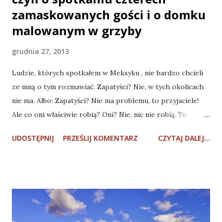
zamaskowanych gości i o domku
malowanym w grzyby
grudnia 27, 2013
Ludzie, których spotkałem w Meksyku , nie bardzo chcieli
ze mną o tym rozmawiać. Zapatyści? Nie, w tych okolicach
nie ma. Albo: Zapatyści? Nie ma problemu, to przyjaciele!
Ale co oni właściwie robią? Oni? Nie, nic nie robią. To
znaczy może i robią, ale nie tutaj. Zresztą: ja nic nie
UDOSTĘPNIJ
PRZEŚLIJ KOMENTARZ
CZYTAJ DALEJ...
słyszałem. A z tymi protestami, z tą reformą, to o co
właściwie chodzi? Eee, ja to nie wiem dokładnie (a
transparenty przeciw reformie wiszą w każdej wiosce,
same się wywiesiły?). Nikt nic „nie wie”. To chyba najlepiej
zapytać samych Zapatystów. Będzie to opowieść z cyklu „a
ciekawe, co się stanie, gdy tam pójdę”, prawie jak w