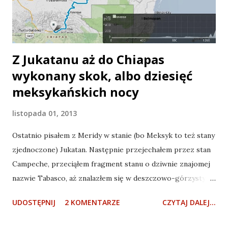
wody, orzeszków i wszystkiego tego, co się zawsze na
ulicach miasta sprzedaje. Dookoła cmentarza stoją
zaimprowizowane restauracyjki, leją się trunki, smaży
jedzon...
Z Jukatanu aż do Chiapas
wykonany skok, albo dziesięć
meksykańskich nocy
listopada 01, 2013
Ostatnio pisałem z Meridy w stanie (bo Meksyk to też stany
zjednoczone) Jukatan. Następnie przejechałem przez stan
Campeche, przeciąłem fragment stanu o dziwnie znajomej
nazwie Tabasco, aż znalazłem się w deszczowo-górzystym
Chiapas. Wesoła mapka Jako, że jest to moja pierwsza
UDOSTĘPNIJ
2 KOMENTARZE
CZYTAJ DALEJ...
dłuższa niż 5 dni wycieczka rowerowa, nie dziwi że pobiłem
po prostu wszystkie możliwe wojtkowe rekordy. Czyli tak -