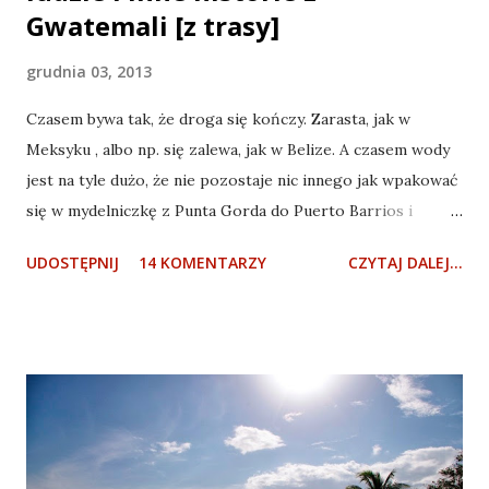
Gwatemali [z trasy]
grudnia 03, 2013
Czasem bywa tak, że droga się kończy. Zarasta, jak w
Meksyku , albo np. się zalewa, jak w Belize. A czasem wody
jest na tyle dużo, że nie pozostaje nic innego jak wpakować
się w mydelniczkę z Punta Gorda do Puerto Barrios i
zmienić kraj z Belize na Gwatemalę. Z południowego Belize
UDOSTĘPNIJ
14 KOMENTARZY
CZYTAJ DALEJ...
do Gwatemali drogi lądowej brak Gdy ktoś narzeka na
drogi w Polsce to ostatnio zwykłem radzić, by wybrał się w
Zakarpacie . Doświadczenia ostatnich dni nauczyły mnie
jednak, że Gwatemalę radzić trzeba, że droga "wojewódzka"
wcale nie musi być prosta, wcale nie musi mieć asfaltu i w
ogóle nic nie musi. Ale jak zacznę mówić "ej idźse pan
zobacz w Gwatemali jakie drogi majo" to zaraz będzie, że
burżuj, że nie wiadomo co, opiernicza się, kasy ma jak lodu i