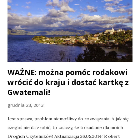
przypadku Ksenii Degielko , ale tym razem mi się udało.
Tak czy tak, pusty pokój z czterema zamaskowanymi
gościami nie znajduje się na każdym rogu: żeby do niego
dotrzeć, potrzeba pewnej wiedzy, niemniej nie jest to jakaś
wiedza tajemna. Taką wiedzę zdobywa się – jak wszystkie
najfajniejsze rzeczy w nieplanowanych podróżach – na
drodze przypadku. Ostrzegam, że tekst będzie dłu...
WAŻNE: można pomóc rodakowi
wrócić do kraju i dostać kartkę z
Gwatemali!
grudnia 23, 2013
Jest sprawa, problem niemożliwy do rozwiązania. A jak się
czegoś nie da zrobić, to znaczy, że to zadanie dla moich
Drogich Czytelników! Aktualizacja 26.05.2014: R obert