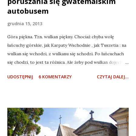
poruszania się gwatemalskim
autobusem
grudnia 15, 2013
Góra piękna. Tzn. wulkan piękny. Chociaż chyba wolę
łańcuchy górskie, jak Karpaty Wschodnie , jak Tuszetia : na
wulkan się wchodzi, z wulkanu się schodzi. Po łańcuchach
się chodzi, to jest ta różnica. Ale żeby pod wulkan dojechać,
trzeba użyć gwatemalskiego autobusu - to jest dopiero
UDOSTĘPNIJ
6 KOMENTARZY
CZYTAJ DALEJ...
przygoda! "Dworzec" autobusowy w Antigua Guatemala, w
dali wulkan Agua, który swego czasu eksplodował, a woda z
jeziora w kraterze zalała byłą stolicę Gwatemali