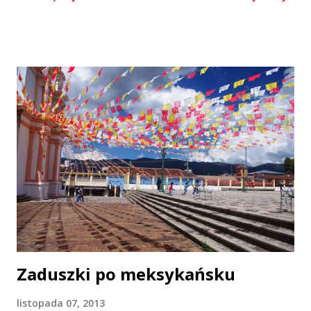
to jestem obecnie w Belize, co oznacza, że już nie w
Meksyku, a poza tym, że przeciąłem północną Gwatemalę.
W Gwatemali zaś ludzie okazali się wspaniali, więc
odetchnąłem nieco od nie-zawsze-przyjaźnie-nastawionych
ludzi w Meksyku. Uśmiechają się aż miło. Albo weźmy taki
drugi dzień w Gwatemali. Zajeżdżam pod sklep, na śniadanie
zakupuję fasolę, bo co innego można jeść na śniadanie. Pan
będziesz jechał dalej? A nie, zjem sobie tutaj. Aaa, to siadaj
pan, siadaj - sadza mnie za stołem. Kawke pan lubisz? A no
pewno! I leci do domu, żona, gringo przyjechał! To ja
krzyczę, że polaco, a nie gringo, że Europa, a ten że świeta
matko Bolka i Lolka, Europa, tak daleko, muy lejos, muy lej...
Zaduszki po meksykańsku
listopada 07, 2013