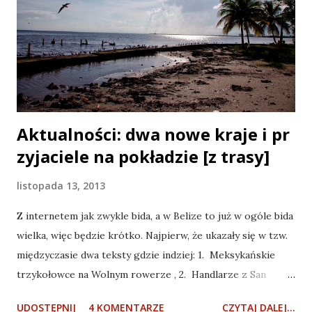
do Gwatemali na wczasy jeździ. A tam burżuj, 300 euro za
bilet do Meksyku, 300zł za rower z drugiej (albo i dalszej)
ręki, kawałek się człowiek przejedzie i jest w Guate. 300
euro, dużo to, mało? A te ajfony, ajpady i co to jeszcze ta...
Aktualności: dwa nowe kraje i pr
zyjaciele na pokładzie [z trasy]
listopada 13, 2013
Z internetem jak zwykle bida, a w Belize to już w ogóle bida
wielka, więc będzie krótko. Najpierw, że ukazały się w tzw.
międzyczasie dwa teksty gdzie indziej: 1. Meksykańskie
trzykołowce na Wolnym rowerze , 2. Handlarze z San
Cristobal na Peronie4 Belize City, wyspa ptasia Poza tym,
UDOSTĘPNIJ
4 KOMENTARZE
CZYTAJ DALEJ...