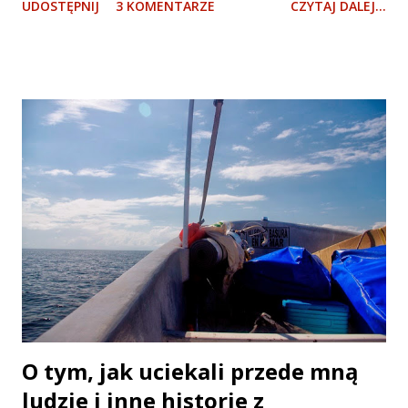
UDOSTĘPNIJ
3 KOMENTARZE
CZYTAJ DALEJ...
do 3a avenida. Druga od końca kapliczka po lewej, tablica na
lewej ścianie podpisana Andrzej Bobkowski . Kapliczka,
której szukamy Wersja dla Ambitnego Czytelnika: Trafić
jest więc prosto, nawet bardzo prosto. Jeśli oczywiście
znamy już "adres" kapliczki. Jeśli nie - procedura jest nieco
dłuższa. No więc wchodzimy na cmentarz miejski, blisko
centrum, tam gdzie kończy się calle 20, zona 3. Handlarze
stoją na zewnątrz i wewnątrz. Z pewnych nieznanych nam
powodów ci na zewnątrz handlują tylko kwiatami, a ci
wewnątrz tylko jedzeniem. Wychodzimy, kupujemy kwiaty,
wracamy. Patrzymy na cmentarz: dziesiątki pomników i
kapliczek, całe morze całkiem niezłej cmentarnej
architektury. Orientujemy się,...
O tym, jak uciekali przede mną
ludzie i inne historie z