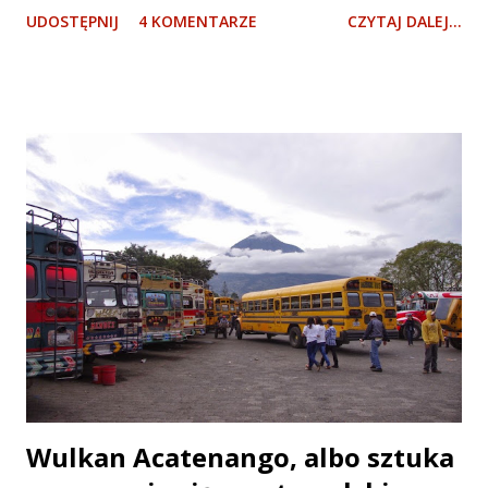
UDOSTĘPNIJ
4 KOMENTARZE
CZYTAJ DALEJ...
się nie stało. Dlatego przede wszystkim należy szanować
ich pracę: ... i "nie niszczyć znaków", jak głosi podziurawiony
napis. Tzn. no tam trochę sobie postrzelać można, ale
wszystko z umiarem.
Wulkan Acatenango, albo sztuka