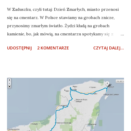
W Zaduszku, czyli tutaj: Dzień Zmarłych, miasto przenosi
się na cmentarz. W Polsce stawiamy na grobach znicze,
przynosimy zmarłym światło. Żydzi kładą na grobach
kamienie, bo, jak mówią, na cmentarzu spotykamy się z
wiecznością. wiece się wypalą, kwiaty zwiędną, a kamienie są
UDOSTĘPNIJ
2 KOMENTARZE
CZYTAJ DALEJ...
wieczne. W Meksyku ludzie kładą na grobach trawę czy
igliwie, siadają i zaczynają imprezę. Jest piwo, tequila, są
tacos i pieczone kurczaki. Obowiązkowo kokakola. Rodziny
siadają wokół grobu i biesiadują razem ze
zmarłymi. Czasem przynoszą gitary, bywa że do grobu -
domku z drzwiami i oknami - przychodzi cała kapela. W
ostateczności można zawsze włączyć mp3 z komórki. Jeśli
wuj czy brat lubił za życia dobry kawał mięcha, to się mu
taki kawał przynosi. Jeśli lubił jakąś konkretną piosenkę, to
się mu ją zagra. Dookoła kręcą się sprzedawcy chrupków,