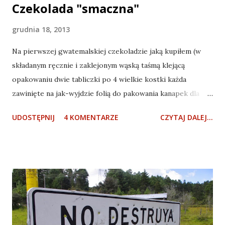
Czekolada "smaczna"
grudnia 18, 2013
Na pierwszej gwatemalskiej czekoladzie jaką kupiłem (w
składanym ręcznie i zaklejonym wąską taśmą klejącą
opakowaniu dwie tabliczki po 4 wielkie kostki każda
zawinięte na jak-wyjdzie folią do pakowania kanapek dla
dobrych dzieci), mianowicie na każdej kostce tej czekolady
UDOSTĘPNIJ
4 KOMENTARZE
CZYTAJ DALEJ...
widnieje napis "RICO", co znaczy tyle, co "smaczne" - to tak
jakby ktoś miał jakiekolwiek wątpliwości podczas jedzenia.
Bo jeśli je, dajmy na to, ma, mianowicie nie wie, czy to co je
jest smaczne, to wystarczy spojrzeć na napis i już
wątpliwości się pozbywa. Rico, czyli smaczne. Ja na przykład
miałem takie wątpliwości. No bo przyznacie sami: cóż
dobrego może wyjść z mieszanki cukru, oleju sojowego i
kakao (mleka brak). Niby nic, a jednak napisane, że Rico, więc