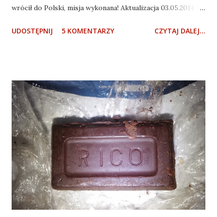
wrócił do Polski, misja wykonana! Aktualizacja 03.05.2014:
Po walce z Ambasadą RP w Meksyku Robert dostał
UDOSTĘPNIJ
5 KOMENTARZY
CZYTAJ DALEJ...
niedawno paszport i dzisiaj, 3 maja, udało mu się dojechać
do Cancun: do Polski wróci dosłownie na dniach!
Aktualizacja 17.01.2014: Udało się - zebraliście 1564zł na
powrót Roberta! Teraz zostaje losowanie kartek i
oczekiwanie aż Robert dojedzie do Cancun, by kupić mu
bilet. Losowanie się odbędzie , jak tylko będę miał trochę
więcej spokojnego czasu internetowego. Dziękuję
wszystkim, którzy włączyli się w zbiórkę - czy to wpłątą,
czy propagandą ; ) Chodzi o to, że Robert, lat 47, już
półtora roku temu utknął w Gwatemali i trzeba go stamtąd
wyciągnąć. Robi, co może, ale sam nie da rady - dłuższy
tekst o jego historii znajdziecie poniżej. W Polsce święta,
Mikołaje, sexbombki i choinka, a Rober...