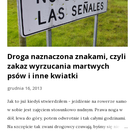
smaczne. Niby nic, a jednak jak się położy na tortillę masło
orzechowe (zostało mi trochę z Belize, a tam jest tanie, a
masło orzechowe to wspaniały, kaloryczny produkt
rowerowy, pewnie można nim też nasmarować łańcuch), na
to pokruszy na...
Droga naznaczona znakami, czyli
zakaz wyrzucania martwych
psów i inne kwiatki
grudnia 16, 2013
Jak to już kiedyś stwierdziłem - jeżdżenie na rowerze samo
w sobie jest zajęciem stosunkowo nudnym. Prawa noga w
dół, lewa do góry, potem odwrotnie i tak całymi godzinami.
Na szczęście tak zwani drogowcy czuwają, byśmy się nie
zanudzili na śmierć. W ogóle czuwają nad tym, by nic nam