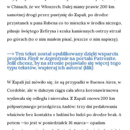
w Chinach, że we Włoszech. Dalej mamy prawie 200 km
samotnej drogi przez pustynię do Zapali, po drodze
przystanek u pana Rubena co to mieszka w środku niczego,
pilnuje świętego Zefiryna i szuka kamiennych ostrzy strzał
po górach (to o nim miałem pisać, jeszcze o nim napiszę).
--> Ten tekst został opublikowany dzięki wsparciu
projektu
Fizyk w Argentynie
na portalu Patronite.
Jeśli chcesz, by na stronie pojawiało się więcej tego
typu tekstów, wspieraj ich autora! (klik)
W Zapali już mówiło się, że są przypadki w Buenos Aires, w
Cordobie, ale w dalszym ciągu cała afera koronawirusowa
wydawała się odległa i nierealna. Z Zapali znowu 200 km
półpustynnego przedgórza Andów: trzy dni pedałowania
właściwie bez kontaktu z ludźmi bo ludzi po drodze brak. A
potem —to jest w poniedziałek 16 marca— opadam