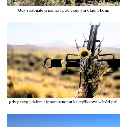
Gdy rozbijałem namiot pod czujnym okiem koni,
gdy przyglądałem się samotnemu krucyfiksowi wśród pól,