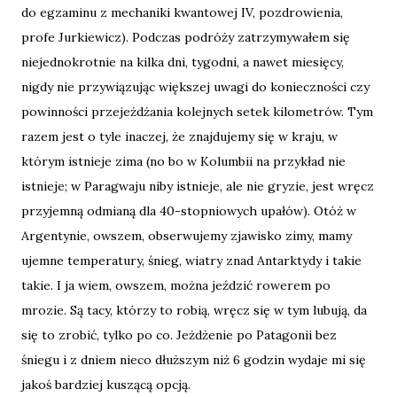
do egzaminu z mechaniki kwantowej IV, pozdrowienia,
profe Jurkiewicz). Podczas podróży zatrzymywałem się
niejednokrotnie na kilka dni, tygodni, a nawet miesięcy,
nigdy nie przywiązując większej uwagi do konieczności czy
powinności przejeżdżania kolejnych setek kilometrów. Tym
razem jest o tyle inaczej, że znajdujemy się w kraju, w
którym istnieje zima (no bo w Kolumbii na przykład nie
istnieje; w Paragwaju niby istnieje, ale nie gryzie, jest wręcz
przyjemną odmianą dla 40-stopniowych upałów). Otóż w
Argentynie, owszem, obserwujemy zjawisko zimy, mamy
ujemne temperatury, śnieg, wiatry znad Antarktydy i takie
takie. I ja wiem, owszem, można jeździć rowerem po
mrozie. Są tacy, którzy to robią, wręcz się w tym lubują, da
się to zrobić, tylko po co. Jeżdżenie po Patagonii bez
śniegu i z dniem nieco dłuższym niż 6 godzin wydaje mi się
jakoś bardziej kuszącą opcją.