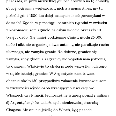
przesada, że przy niewielkiej grupce chorych na tę chińską
grypę, ogromna większość z nich z Buenos Aires, my tu,
pośród gór i 1500 km dalej, mamy siedzieć pozamykani w
domach? Zgoda, w przeciągu ostatnich tygodni w związku
z koronawirusem zginęło na całym świecie przeszło 10
tysięcy osób. Nie mniej, codziennie ginie z głodu 25.000
osób i nikt nie organizuje kwarantanny, nie paraliżuje ruchu
ulicznego, nie zamyka granic. No dobrze, granice się
zamyka, żeby głodni z zagranicy nie wyjadali nam jedzenia,
to owszem. Właściwie to chyba przede wszystkim dlatego
w ogóle istnieją granice. W Argentynie zanotowano
obecnie około 130 przypadków zakażenia koronowirusem,
w większości wśród osób wracających z wakacji we
Włoszech czy Francji. Jednocześnie istnieją ponad 2 miliony
(!) Argentyńczyków zakażonych nieuleczalną chorobą
Chagasa. Ale oni nie jeżdżą do Włoch, żyją przede