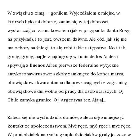
W związku z zimą — goniłem. Wyjeżdżałem z miejsc, w
których było mi dobrze, zanim się w tej dobrości
wystarczająco zasmakowałem (jak w przypadku Santa Rosy,
na przykład), i to jest, owszem, dziwne. Ale cóż, jak się nie
ma ochoty na śniegi, to się robi takie ustępstwa. No i tak
gonię, gonię, nagle znajduję się w Junin de los Andes i
spływają z Buenos Aires pierwsze federalne wytyczne
antykoronawirusowe: szkoły zamknięte do końca marca,
obowiązkowa kwarantanna dla powracających z zagranicy,
obowiązkowe dni wolne od pracy dla osób starszych. Oj.
Chile zamyka granice. Oj. Argentyna też. Ajajaj...
Zaleca się nie wychodzić z domów, zaleca się zmniejszyć
kontakt ze społeczeństwem. Myć ręce, myć ręce i myć ręce.
W poniedziałek na rynku grupki dzieciaków grały jeszcze w