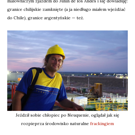
malowniczym zjazdem do Junin de los Andes i się dowiaduję:
granice chilijskie zamknięte (a ja niedługo miałem wjeżdżać
do Chile), granice argentyńskie — też.
Jeździł sobie chłopiec po Neuquenie, oglądał jak się
rozpieprza środowisko naturalne
frackingiem