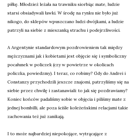
piłkę. Młodzież leżała na trawniku siorbiąc mate, ludzie
starsi obsiadywali ławki. W środę na rynku nie było już
nikogo, do sklepów wpuszczano ludzi dwójkami, a ludzie
patrzyli na siebie z mieszanką strachu i podejrzliwości.
A Argentynie standardowym pozdrowieniem tak między
mężczyznami jak i kobietami jest objęcie się i symboliczny
pocałunek w policzek (czy w powietrze w okolicach
policzka, powiedzmy). I teraz, co robimy? Gdy do Andrei i
Constanzy przychodzili jeszcze znajomi, patrzyliśmy się na
siebie przez chwilę i zastanawiali: to jak się pozdrawiamy?
Koniec końców padaliśmy sobie w objęcia i piliśmy mate z
jednej bombilli, ale poza ściśle koleżeńskimi relacjami takie
zachowania też już zanikają.
I to może najbardziej niepokojące, wytrącające z