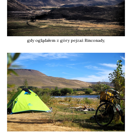
gdy oglądałem z góry pejzaż Rinconady,