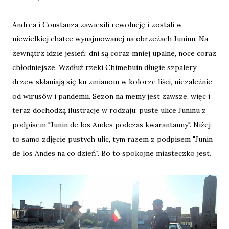
Andrea i Constanza zawiesili rewolucję i zostali w
niewielkiej chatce wynajmowanej na obrzeżach Juninu. Na
zewnątrz idzie jesień: dni są coraz mniej upalne, noce coraz
chłodniejsze. Wzdłuż rzeki Chimehuin długie szpalery
drzew skłaniają się ku zmianom w kolorze liści, niezależnie
od wirusów i pandemii. Sezon na memy jest zawsze, więc i
teraz dochodzą ilustracje w rodzaju: puste ulice Juninu z
podpisem "Junin de los Andes podczas kwarantanny". Niżej
to samo zdjęcie pustych ulic, tym razem z podpisem "Junin
de los Andes na co dzień". Bo to spokojne miasteczko jest.