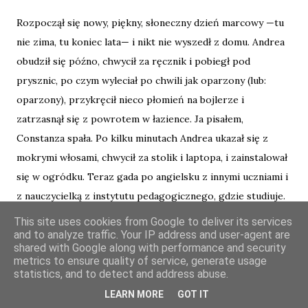
Rozpoczął się nowy, piękny, słoneczny dzień marcowy —tu
nie zima, tu koniec lata— i nikt nie wyszedł z domu. Andrea
obudził się późno, chwycił za ręcznik i pobiegł pod
prysznic, po czym wyleciał po chwili jak oparzony (lub:
oparzony), przykręcił nieco płomień na bojlerze i
zatrzasnął się z powrotem w łazience. Ja pisałem,
Constanza spała. Po kilku minutach Andrea ukazał się z
mokrymi włosami, chwycił za stolik i laptopa, i zainstalował
się w ogródku. Teraz gada po angielsku z innymi uczniami i
z nauczycielką z instytutu pedagogicznego, gdzie studiuje.
This site uses cookies from Google to deliver its services
and to analyze traffic. Your IP address and user-agent are
Na działce obok murarze nie przyszli na budowę. W oddali
shared with Google along with performance and security
zawodzi pies. Wczoraj w nocy, gdy już ogłoszono
metrics to ensure quality of service, generate usage
kwarantannę, siedzieliśmy do późna. Nikt nic nie mówił, bo
statistics, and to detect and address abuse.
zdawało się, że wszystko już zostało powiedziane.
LEARN MORE
GOT IT