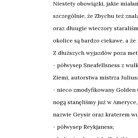
Niestety obowiązki, jakie miała
szczególnie, że Zbychu też znal
oraz dłuugie wieczory staraliś
okolice są bardzo ciekawe, a że
Z dłuższych wyjazdów poza metr
- półwysep Sneafellsness z wul
Ziemi, autorstwa mistrza Julius
- nieco zmodyfikowany Golden C
nogą stanęliśmy już w Ameryce
nazwie Geysir oraz kraterem wu
- półwysep Reykjaness;