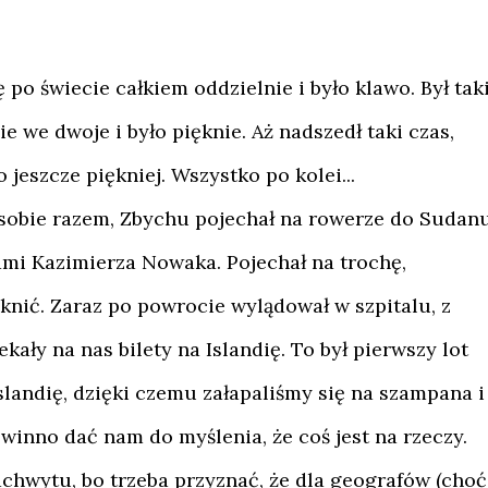
ę po świecie całkiem oddzielnie i było klawo. Był tak
e we dwoje i było pięknie. Aż nadszedł taki czas,
o jeszcze piękniej. Wszystko po kolei...
ąc sobie razem, Zbychu pojechał na rowerze do Sudanu
mi Kazimierza Nowaka. Pojechał na trochę,
sknić. Zaraz po powrocie wylądował w szpitalu, z
kały na nas bilety na Islandię. To był pierwszy lot
slandię, dzięki czemu załapaliśmy się na szampana i
winno dać nam do myślenia, że coś jest na rzeczy.
achwytu, bo trzeba przyznać, że dla geografów (choć