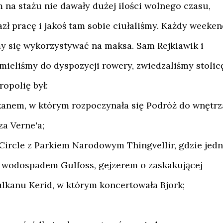
m na stażu nie dawały dużej ilości wolnego czasu,
azł pracę i jakoś tam sobie ciułaliśmy. Każdy weeke
my się wykorzystywać na maksa. Sam Rejkiawik i
 mieliśmy do dyspozycji rowery, zwiedzaliśmy stolic
opolię był:
kanem, w którym rozpoczynała się Podróż do wnętrz
za Verne'a;
ircle z Parkiem Narodowym Thingvellir, gdzie jedn
, wodospadem Gulfoss, gejzerem o zaskakującej
lkanu Kerid, w którym koncertowała Bjork;