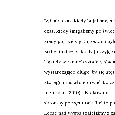
Był taki czas, kiedy bujaliśmy si
czas, kiedy śmigaliśmy po świeci
kiedy pojawił się Kajtostan i był
Bo był taki czas, kiedy już żyj
Ugandy w ramach sztafety ślada
wystarczająco długo, by się stę
którego musiał się urwać, bo cze
tego roku (2010) z Krakowa na I
skromny poczęstunek. Już to po
Lecąc nad wyspą szaleliśmy z z