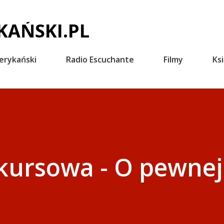
Przejdź do głównej zawartości
AŃSKI.PL
erykański
Radio Escuchante
Filmy
Ksi
kursowa - O pewnej