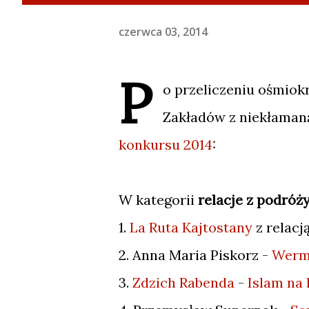
czerwca 03, 2014
P
o przeliczeniu ośmiokr
Zakładów z niekłaman
konkursu 2014
:
W kategorii
relacje z podróż
1.
La Ruta Kajtostany
z relacj
2. Anna Maria Piskorz -
Werma
3.
Zdzich Rabenda
-
Islam na 