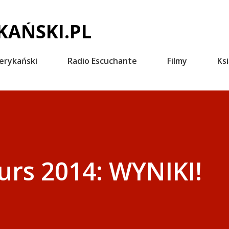
Przejdź do głównej zawartości
AŃSKI.PL
erykański
Radio Escuchante
Filmy
Ksi
rs 2014: WYNIKI!