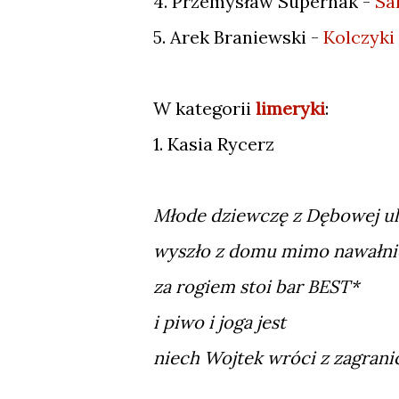
4. Przemysław Supernak -
Sa
5. Arek Braniewski -
Kolczyki
W kategorii
limeryki
:
1. Kasia Rycerz
Młode dziewczę z Dębowej ul
wyszło z domu mimo nawałni
za rogiem stoi bar BEST*
i piwo i joga jest
niech Wojtek wróci z zagrani