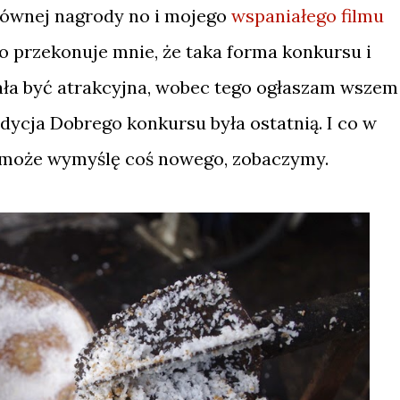
głównej nagrody no i mojego
wspaniałego filmu
to przekonuje mnie, że taka forma konkursu i
ła być atrakcyjna, wobec tego ogłaszam wszem 
 edycja Dobrego konkursu była ostatnią. I co w
 może wymyślę coś nowego, zobaczymy.