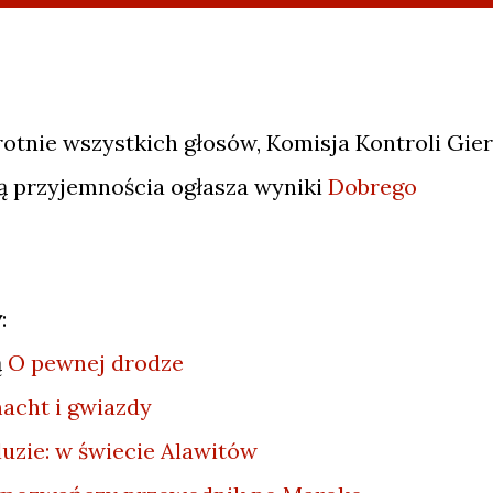
otnie wszystkich głosów, Komisja Kontroli Gier
ą przyjemnościa ogłasza wyniki
Dobrego
y
:
ą
O pewnej drodze
cht i gwiazdy
luzie: w świecie Alawitów