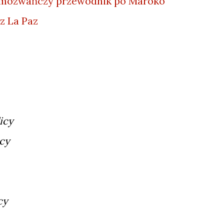
mozwańczy przewodnik po Maroko
 z La Paz
icy
cy
cy