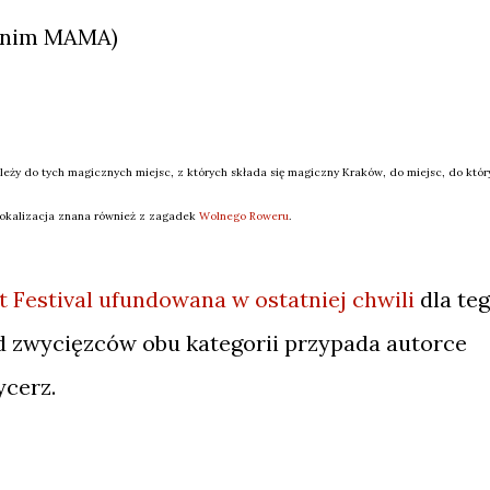
donim MAMA)
należy do tych magicznych miejsc, z których składa się magiczny Kraków, do miejsc, do któr
 Lokalizacja znana również z zagadek
Wolnego Roweru
.
rt Festival ufundowana w ostatniej chwili
dla teg
ód zwycięzców obu kategorii przypada autorce
ycerz.