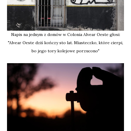
Napis na jednym z domów w Colonia Alvear Oeste głosi:
"Alvear Oeste dziś kończy sto lat. Miasteczko, które cierpi,
bo jego tory kolejowe porzucono"