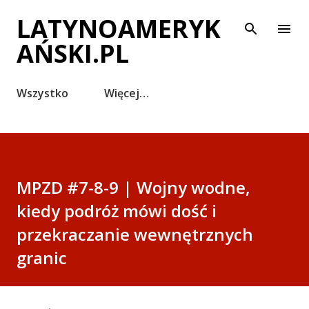
Przejdź do głównej zawartości
LATYNOAMERYK
AŃSKI.PL
Wszystko
Więcej…
MPZD #7-8-9 | Wojny wodne,
kiedy podróż mówi dość i
przekraczanie wewnętrznych
granic