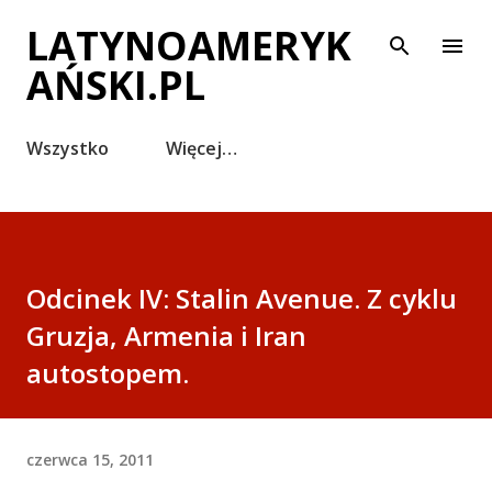
Przejdź do głównej zawartości
LATYNOAMERYK
AŃSKI.PL
Wszystko
Więcej…
Odcinek IV: Stalin Avenue. Z cyklu
Gruzja, Armenia i Iran
autostopem.
czerwca 15, 2011