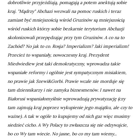
dobrotliwie przyjeżdżają, pomagają a potem anektują sobie
kraj. "Mądrzy" Abchazi wezwali na pomoc ruskich i teraz
zamiast być mniejszością wśród Gruzinów są mniejszością
wśród ruskich którzy sobie bezkarnie terytorium Abchazji
skolonizowali przepędzając przy tym Gruzinów. A co na to
Zachód? No jak to co. Rosja? Imperializm? Jaki imperializm!
Przecież to wspaniały, nowoczesny kraj. Prezydent
Miedwiediew jest taki demokratyczny, wprowadza takie
wspaniałe reformy i ogólnie jest sympatycznym misiakiem,
no prawie jak Szewi&Gorbi. Prawie wcale nie morduje się
tam dziennikarzy i nie zamyka biznesmenów. I nawet na
Białorusi wspaniałomyślnie wprowadzają prywatyzację (czy
tam zajmują kraj poprzez wykupienie jego majątku, ale czy to
ważne). A tak w ogóle to kupujemy od nich gaz więc musimy
siedzieć cicho. A Wy Polacy to zwłaszcza się nie odzywajcie,
bo co Wy tam wiecie. No jasne, bo co my tam wiemy...