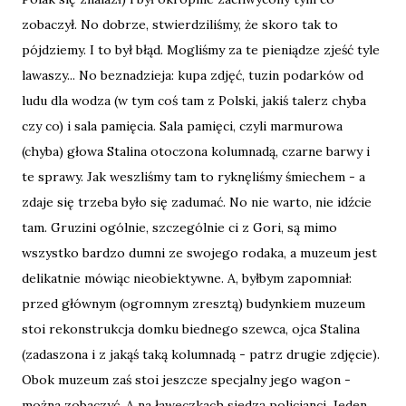
zobaczył. No dobrze, stwierdziliśmy, że skoro tak to
pójdziemy. I to był błąd. Mogliśmy za te pieniądze zjeść tyle
lawaszy... No beznadzieja: kupa zdjęć, tuzin podarków od
ludu dla wodza (w tym coś tam z Polski, jakiś talerz chyba
czy co) i sala pamięcia. Sala pamięci, czyli marmurowa
(chyba) głowa Stalina otoczona kolumnadą, czarne barwy i
te sprawy. Jak weszliśmy tam to ryknęliśmy śmiechem - a
zdaje się trzeba było się zadumać. No nie warto, nie idźcie
tam. Gruzini ogólnie, szczególnie ci z Gori, są mimo
wszystko bardzo dumni ze swojego rodaka, a muzeum jest
delikatnie mówiąc nieobiektywne. A, byłbym zapomniał:
przed głównym (ogromnym zresztą) budynkiem muzeum
stoi rekonstrukcja domku biednego szewca, ojca Stalina
(zadaszona i z jakąś taką kolumnadą - patrz drugie zdjęcie).
Obok muzeum zaś stoi jeszcze specjalny jego wagon -
można zobaczyć. A na ławeczkach siedzą policjanci. Jeden