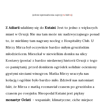
(celem wprowadzenia zajrzyj
tu
lub
tu
)
Z
Adżarii
udaliśmy się do
Kutaisi
. Jest to jedno z większych
miast w Gruzji. Nie ma tam może nic nadzwyczajnego ponad
to, że mieliśmy tam nagrany nocleg z Hospitality Club. U
Mirzy. Mirza był oczywiście bardzo miłym gruzińskim
młodzieńcem. Mieszkał w niewielkim domku na ulicy
Kostawy (postać z bardzo niedawnej historii Gruzji z tego
co pamiętam), przed domkiem ogródek solidnie ocieniony
gęstymi sieciami winogron. Matka Mirzy uraczyła nas
kolacją i ogólnie było bardzo miło. Zdziwił nas natomiast
fakt, że Mirza z matką rozmawiał czasem po gruzińsku a
czasem po rosyjsku. Nieopodal Kutaisi jest piękny
monastyr Gelati
- wspaniałe, klimatyczne, ciche miejsce