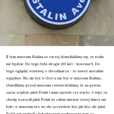
Z tym muzeum Stalina to raczej domyślaliśmy się, że szału
nie będzie. Do tego było drogie (10 lari - koszmar!). Do
tego oglądać wystawę o zbrodniarzu - to nawet moralnie
wątpliwe. No ale być w Gori a nie być w muzeum Stalina...
Usiedliśmy przed muzeum i stwierdziliśmy, że na pewno
zaraz wyjdzie jakiś Polak i nam opowie czy warto. A więc za
chwilę wyszedł jakiś Polak (w całym mieście żywej duszy nie
było, w muzeum też, no ale oczywiście kto jak kto, ale jakiś
Polak się znalazł) i był okropnie zachwycony tym co