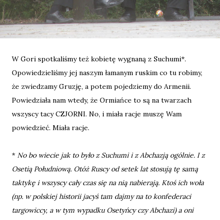
W Gori spotkaliśmy też kobietę wygnaną z Suchumi*.
Opowiedzieliśmy jej naszym łamanym ruskim co tu robimy,
że zwiedzamy Gruzję, a potem pojedziemy do Armenii.
Powiedziała nam wtedy, że Ormiańce to są na twarzach
wszyscy tacy CZJORNI. No, i miała racje muszę Wam
powiedzieć. Miała racje.
*
No bo wiecie jak to było z Suchumi i z Abchazją ogólnie. I z
Osetią Południową. Otóż Ruscy od setek lat stosują tę samą
taktykę i wszyscy cały czas się na nią nabierają. Ktoś ich woła
(np. w polskiej historii jacyś tam dajmy na to konfederaci
targowiccy, a w tym wypadku Osetyńcy czy Abchazi) a oni