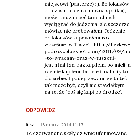
miejscowi (pasterze) ; ). Bo lokalsów
od czasu do czasu można spotkać,
może i można coś tam od nich
wyciągnąć do jedzenia, ale szczerze
mówiąc nie próbowałem. Jedzenie
od lokalsów kupowałem rok
wcześniej w Tuszetii http://fizyk-w-
podrozy.blogspot.com/2011/09/no
-to-wracam-oraz-w-tuszetii-
jest.html tzn. raz kupiłem, bo mieli, a
raz nie kupiłem, bo mieli mało, tylko
dla siebie. I podejrzewam, że tu też
tak może być, czyli nie stawiałbym
na to, że "coś się kupi po drodze".
ODPOWIEDZ
lilka
18 marca 2014 11:17
Te czerwanone skały dziwnie uformowane