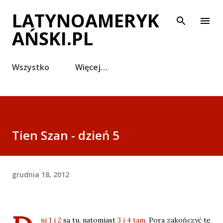
Przejdź do głównej zawartości
LATYNOAMERYK
AŃSKI.PL
Wszystko
Więcej…
Tien Szan - dzień 5
grudnia 18, 2012
ni 1 i 2
są tu, natomiast
3 i 4 tam
. Pora zakończyć tę