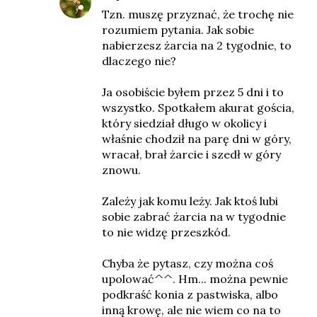
Tzn. muszę przyznać, że trochę nie
rozumiem pytania. Jak sobie
nabierzesz żarcia na 2 tygodnie, to
dlaczego nie?
Ja osobiście byłem przez 5 dni i to
wszystko. Spotkałem akurat gościa,
który siedział długo w okolicy i
właśnie chodził na parę dni w góry,
wracał, brał żarcie i szedł w góry
znowu.
Zależy jak komu leży. Jak ktoś lubi
sobie zabrać żarcia na w tygodnie
to nie widzę przeszkód.
Chyba że pytasz, czy można coś
upolować^^. Hm... można pewnie
podkraść konia z pastwiska, albo
inną krowę, ale nie wiem co na to