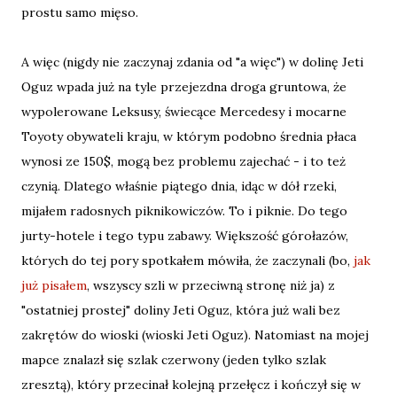
prostu samo mięso.
A więc (nigdy nie zaczynaj zdania od "a więc") w dolinę Jeti
Oguz wpada już na tyle przejezdna droga gruntowa, że
wypolerowane Leksusy, świecące Mercedesy i mocarne
Toyoty obywateli kraju, w którym podobno średnia płaca
wynosi ze 150$, mogą bez problemu zajechać - i to też
czynią. Dlatego właśnie piątego dnia, idąc w dół rzeki,
mijałem radosnych piknikowiczów. To i piknie. Do tego
jurty-hotele i tego typu zabawy. Większość górołazów,
których do tej pory spotkałem mówiła, że zaczynali (bo,
jak
już pisałem
, wszyscy szli w przeciwną stronę niż ja) z
"ostatniej prostej" doliny Jeti Oguz, która już wali bez
zakrętów do wioski (wioski Jeti Oguz). Natomiast na mojej
mapce znalazł się szlak czerwony (jeden tylko szlak
zresztą), który przecinał kolejną przełęcz i kończył się w