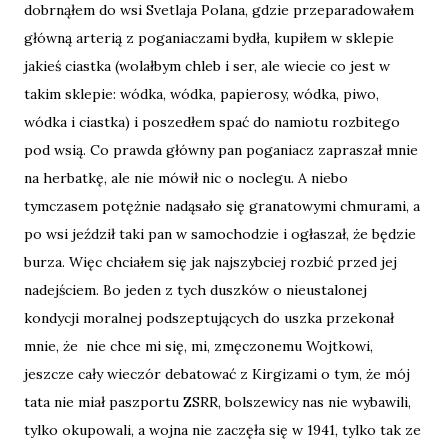
dobrnąłem do wsi Svetlaja Polana, gdzie przeparadowałem
główną arterią z poganiaczami bydła, kupiłem w sklepie
jakieś ciastka (wolałbym chleb i ser, ale wiecie co jest w
takim sklepie: wódka, wódka, papierosy, wódka, piwo,
wódka i ciastka) i poszedłem spać do namiotu rozbitego
pod wsią. Co prawda główny pan poganiacz zapraszał mnie
na herbatkę, ale nie mówił nic o noclegu. A niebo
tymczasem potężnie nadąsało się granatowymi chmurami, a
po wsi jeździł taki pan w samochodzie i ogłaszał, że będzie
burza. Więc chciałem się jak najszybciej rozbić przed jej
nadejściem. Bo jeden z tych duszków o nieustalonej
kondycji moralnej podszeptujących do uszka przekonał
mnie, że nie chce mi się, mi, zmęczonemu Wojtkowi,
jeszcze cały wieczór debatować z Kirgizami o tym, że mój
tata nie miał paszportu ZSRR, bolszewicy nas nie wybawili,
tylko okupowali, a wojna nie zaczęła się w 1941, tylko tak ze