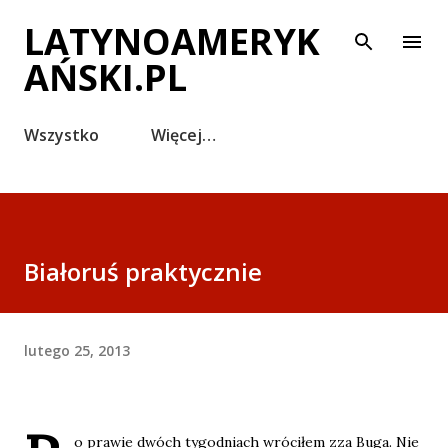
Przejdź do głównej zawartości
LATYNOAMERYK
AŃSKI.PL
Wszystko
Więcej…
Białoruś praktycznie
lutego 25, 2013
o prawie dwóch tygodniach wróciłem zza Buga. Nie