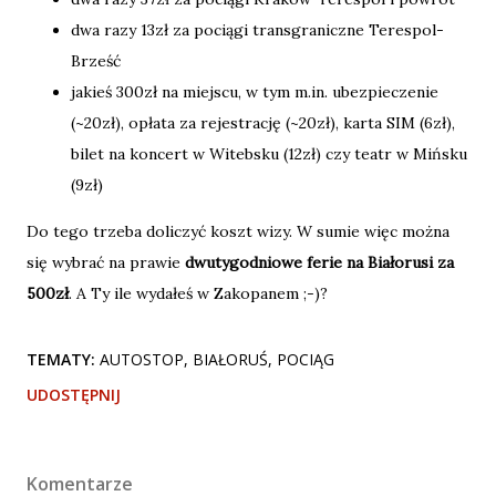
dwa razy 13zł za pociągi transgraniczne Terespol-
Brześć
jakieś 300zł na miejscu, w tym m.in. ubezpieczenie
(~20zł), opłata za rejestrację (~20zł), karta SIM (6zł),
bilet na koncert w Witebsku (12zł) czy teatr w Mińsku
(9zł)
Do tego trzeba doliczyć koszt wizy. W sumie więc można
się wybrać na prawie
dwutygodniowe ferie na Białorusi za
500zł
. A Ty ile wydałeś w Zakopanem ;-)?
TEMATY:
AUTOSTOP
BIAŁORUŚ
POCIĄG
UDOSTĘPNIJ
Komentarze