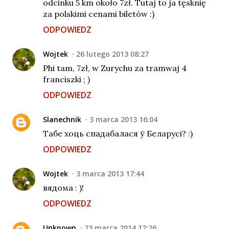
odcinku 5 km około 7zł. Tutaj to ja tęsknię
za polskimi cenami biletów :)
ODPOWIEDZ
Wojtek
26 lutego 2013 08:27
Phi tam, 7zł, w Zurychu za tramwaj 4
franciszki ; )
ODPOWIEDZ
Slanechnik
3 marca 2013 16:04
Табе хоць спадабалася ў Беларусі? :)
ODPOWIEDZ
Wojtek
3 marca 2013 17:44
вядома : )!
ODPOWIEDZ
Unknown
23 marca 2014 12:26