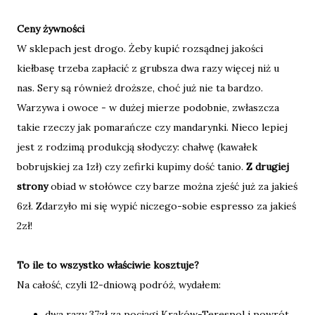
Ceny żywności
W sklepach jest drogo. Żeby kupić rozsądnej jakości
kiełbasę trzeba zapłacić z grubsza dwa razy więcej niż u
nas. Sery są również droższe, choć już nie ta bardzo.
Warzywa i owoce - w dużej mierze podobnie, zwłaszcza
takie rzeczy jak pomarańcze czy mandarynki. Nieco lepiej
jest z rodzimą produkcją słodyczy: chałwę (kawałek
bobrujskiej za 1zł) czy zefirki kupimy dość tanio.
Z drugiej
strony
obiad w stołówce czy barze można zjeść już za jakieś
6zł. Zdarzyło mi się wypić niczego-sobie espresso za jakieś
2zł!
To ile to wszystko właściwie kosztuje?
Na całość, czyli 12-dniową podróż, wydałem:
dwa razy 37zł za pociągi Kraków-Terespol i powrót