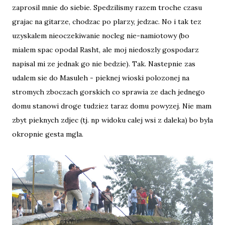
zaprosil mnie do siebie. Spedzilismy razem troche czasu
grajac na gitarze, chodzac po plarzy, jedzac. No i tak tez
uzyskalem nieoczekiwanie nocleg nie-namiotowy (bo
mialem spac opodal Rasht, ale moj niedoszly gospodarz
napisal mi ze jednak go nie bedzie). Tak. Nastepnie zas
udalem sie do Masuleh - pieknej wioski polozonej na
stromych zboczach gorskich co sprawia ze dach jednego
domu stanowi droge tudziez taraz domu powyzej. Nie mam
zbyt pieknych zdjec (tj. np widoku calej wsi z daleka) bo byla
okropnie gesta mgla.