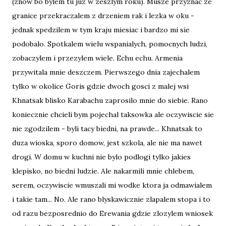
(znow bo bylem tu juz w zeszlym roku). Musze przyznac ze
granice przekraczalem z drzeniem rak i lezka w oku -
jednak spedzilem w tym kraju miesiac i bardzo mi sie
podobalo. Spotkalem wielu wspanialych, pomocnych ludzi,
zobaczylem i przezylem wiele. Echu echu. Armenia
przywitala mnie deszczem. Pierwszego dnia zajechalem
tylko w okolice Goris gdzie dwoch gosci z malej wsi
Khnatsak blisko Karabachu zaprosilo mnie do siebie. Rano
koniecznie chcieli bym pojechal taksowka ale oczywiscie sie
nie zgodzilem - byli tacy biedni, na prawde... Khnatsak to
duza wioska, sporo domow, jest szkola, ale nie ma nawet
drogi. W domu w kuchni nie bylo podlogi tylko jakies
klepisko, no biedni ludzie. Ale nakarmili mnie chlebem,
serem, oczywiscie wmuszali mi wodke ktora ja odmawialem
i takie tam... No. Ale rano blyskawicznie zlapalem stopa i to
od razu bezposrednio do Erewania gdzie zlozylem wniosek