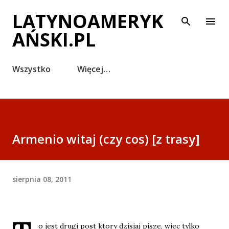
Przejdź do głównej zawartości
LATYNOAMERYK
AŃSKI.PL
Wszystko
Więcej…
Armenio witaj (czy cos) [z trasy]
sierpnia 08, 2011
o jest drugi post ktory dzisiaj pisze, wiec tylko