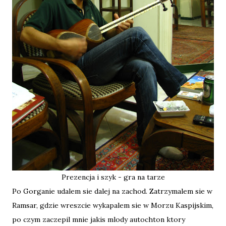
Prezencja i szyk - gra na tarze
Po Gorganie udalem sie dalej na zachod. Zatrzymalem sie w
Ramsar, gdzie wreszcie wykapalem sie w Morzu Kaspijskim,
po czym zaczepil mnie jakis mlody autochton ktory