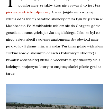
T
poinformuje ze jakby ktos nie zauwazyl to jest tez
pierwszy, stricte zdjeciowy
. A wiec (nigdy nie zaczynaj
zdania od "a wiec") ostatnio skonczylem na tym ze jestem w
Mashhadzie. Po Mashhadzie udalem sie do Gorganu gdzie
goscilem u nauczyciela jezyka angielskiego. Jako ze byl co
nieco zajety zlecil swojemu znajomemu aby obwiozl mnie
po okolicy. Bylismy m.in. w Bandar Turkman gdzie widzialem
Turkmenow (o skosnych oczach i kolorowym ubiorze) i
kawalek wyschnietej ziemi. A wieczorem spotkalismy sie z
kolejnym znajomym, ktory to znajomy skolei piknie gral na
tarze.