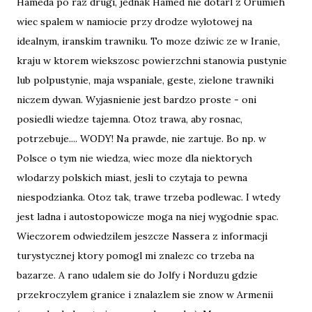
Hameda po raz drugi, jednak Hamed nie dotarl z Orumieh
wiec spalem w namiocie przy drodze wylotowej na
idealnym, iranskim trawniku. To moze dziwic ze w Iranie,
kraju w ktorem wiekszosc powierzchni stanowia pustynie
lub polpustynie, maja wspaniale, geste, zielone trawniki
niczem dywan. Wyjasnienie jest bardzo proste - oni
posiedli wiedze tajemna. Otoz trawa, aby rosnac,
potrzebuje.... WODY! Na prawde, nie zartuje. Bo np. w
Polsce o tym nie wiedza, wiec moze dla niektorych
wlodarzy polskich miast, jesli to czytaja to pewna
niespodzianka. Otoz tak, trawe trzeba podlewac. I wtedy
jest ladna i autostopowicze moga na niej wygodnie spac.
Wieczorem odwiedzilem jeszcze Nassera z informacji
turystycznej ktory pomogl mi znalezc co trzeba na
bazarze. A rano udalem sie do Jolfy i Norduzu gdzie
przekroczylem granice i znalazlem sie znow w Armenii