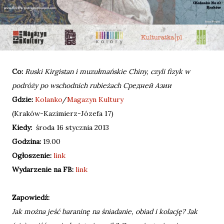
Co:
Ruski Kirgistan i muzułmańskie Chiny, czyli fizyk w
podróży po wschodnich rubieżach Средней Азии
Gdzie:
Kolanko
/
Magazyn Kultury
(Kraków-Kazimierz-Józefa 17)
Kiedy:
środa 16 stycznia 2013
Godzina:
19.00
Ogłoszenie:
link
Wydarzenie na FB:
link
Zapowiedź:
Jak można jeść baraninę na śniadanie, obiad i kolację? Jak