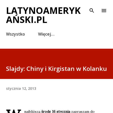
Przejdź do głównej zawartości
LATYNOAMERYK
AŃSKI.PL
Wszystko
Więcej…
Slajdy: Chiny i Kirgistan w Kolanku
stycznia 12, 2013
najbliższą
środę 16 stycznia
zapraszam do