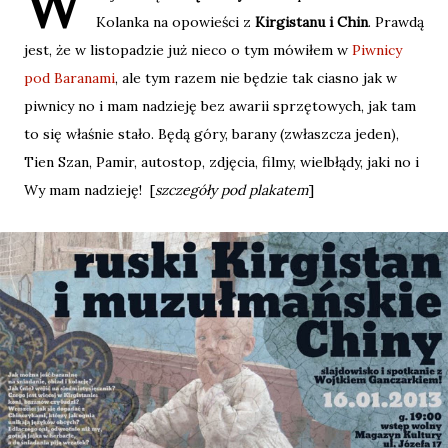
W
Kolanka na opowieści z
Kirgistanu i Chin
. Prawdą
jest, że w listopadzie już nieco o tym mówiłem w
Piwnicy
pod Baranami
, ale tym razem nie będzie tak ciasno jak w
piwnicy no i mam nadzieję bez awarii sprzętowych, jak tam
to się właśnie stało. Będą góry, barany (zwłaszcza jeden),
Tien Szan, Pamir, autostop, zdjęcia, filmy, wielbłądy, jaki no i
Wy mam nadzieję! [
szczegóły pod plakatem
]