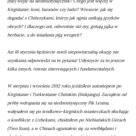
(nie) wejść na siedmiotysięcznik? Czego jest więcej w
Kirgistanie: koni, baranów czy ludzi? Wreszcie: jak się
dogadać z Chińczykami, którzy jak ognia unikają języków
obcych? I dlaczego oni, odwrotnie niż my, gotują jajka w
herbacie, a do śniadania piją wrzątek?
Już 16 stycznia będziecie mieli niepowtarzalną okazję nie
uzyskania odpowiedzi na te pytania! Usłyszycie za to jeszcze
kilka innych, równie interesujących i fundamentalnych.
W sierpniu i wrześniu 2012 roku jeździłem autostopem po
Kirgistanie i Turkiestanie Chińskim (Sinkjangu). Zacząłem od
próby wdrapania się na siedmiotysięczny Pik Lenina,
wałęsałem się po środkowo-kirgiskich miasteczkach słuchając
o konflikcie z Uzbekami, chodziłem po Niebiańskich Górach
(Tien Szan), a w Chinach uganiałem się za wielbłądami i